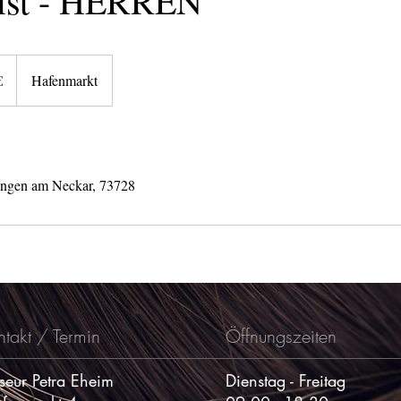
list - HERREN
€
Hafenmarkt
lingen am Neckar, 73728
ntakt / Termin
Öffnungszeiten
iseur Petra Eheim
Dienstag - Freitag